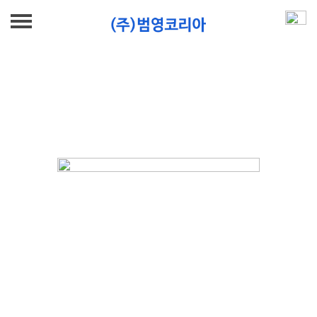
BUMYOUNG
INTRODUCTION
ABOUT
HISTORY
GLOBAL NETWORK
LOCATION & CONTACT US
PARTNERSHIP
PRODUCT
Brochure Download(EN)
OVERSEAS PARTNERS
IMPORT & EXPORT
DOMESTIC